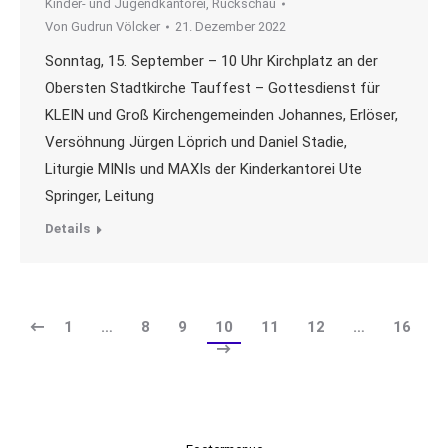
Kinder- und Jugendkantorei
,
Rückschau
Von
Gudrun Völcker
21. Dezember 2022
Sonntag, 15. September – 10 Uhr Kirchplatz an der
Obersten Stadtkirche Tauffest – Gottesdienst für
KLEIN und Groß Kirchengemeinden Johannes, Erlöser,
Versöhnung Jürgen Löprich und Daniel Stadie,
Liturgie MINIs und MAXIs der Kinderkantorei Ute
Springer, Leitung
Details
1
…
8
9
10
11
12
…
16