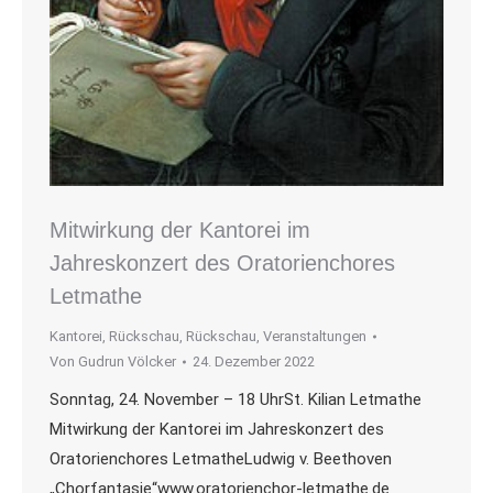
Mitwirkung der Kantorei im
Jahreskonzert des Oratorienchores
Letmathe
Kantorei
,
Rückschau
,
Rückschau
,
Veranstaltungen
Von
Gudrun Völcker
24. Dezember 2022
Sonntag, 24. November – 18 UhrSt. Kilian Letmathe
Mitwirkung der Kantorei im Jahreskonzert des
Oratorienchores LetmatheLudwig v. Beethoven
„Chorfantasie“www.oratorienchor-letmathe.de