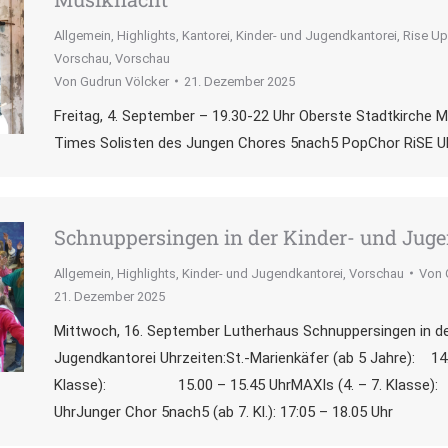
Allgemein
,
Highlights
,
Kantorei
,
Kinder- und Jugendkantorei
,
Rise Up
Vorschau
,
Vorschau
Von
Gudrun Völcker
21. Dezember 2025
Freitag, 4. September – 19.30-22 Uhr Oberste Stadtkirche 
Times Solisten des Jungen Chores 5nach5 PopChor RiSE UP
Schnuppersingen in der Kinder- und Jug
Allgemein
,
Highlights
,
Kinder- und Jugendkantorei
,
Vorschau
Von
21. Dezember 2025
Mittwoch, 16. September Lutherhaus Schnuppersingen in de
Jugendkantorei Uhrzeiten:St.-Marienkäfer (ab 5 Jahre): 14.
Klasse): 15.00 – 15.45 UhrMAXIs (4. – 7. Klass
UhrJunger Chor 5nach5 (ab 7. Kl.): 17:05 – 18.05 Uhr