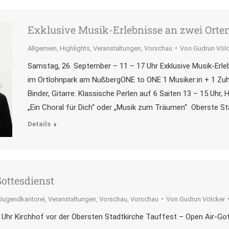
Exklusive Musik-Erlebnisse an zwei Orte
Allgemein
,
Highlights
,
Veranstaltungen
,
Vorschau
Von
Gudrun Völc
Samstag, 26. September – 11 – 17 Uhr Exklusive Musik-Erleb
im Ortlohnpark am NußbergONE to ONE 1 Musiker:in + 1 Zuhö
Binder, Gitarre: Klassische Perlen auf 6 Saiten 13 – 15 Uhr, 
„Ein Choral für Dich“ oder „Musik zum Träumen“ Oberste St
Details
Gottesdienst
 Jugendkantorei
,
Veranstaltungen
,
Vorschau
,
Vorschau
Von
Gudrun Völcker
 Uhr Kirchhof vor der Obersten Stadtkirche Tauffest – Open Air-Got