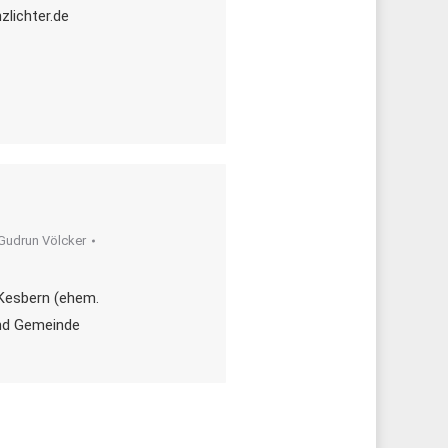
lichter.de
Gudrun Völcker
 Kesbern (ehem.
und Gemeinde