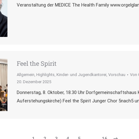
Veranstaltung der MEDICE The Health Family www.orgelglanz
Feel the Spirit
Allgemein
,
Highlights
,
Kinder- und Jugendkantorei
,
Vorschau
Von
20. Dezember 2025
Donnerstag, 8. Oktober, 18.30 Uhr Dorfgemeinschaftshaus
Auferstehungskirche) Feel the Spirit Junger Chor 5nach5 
1
2
3
4
5
…
16