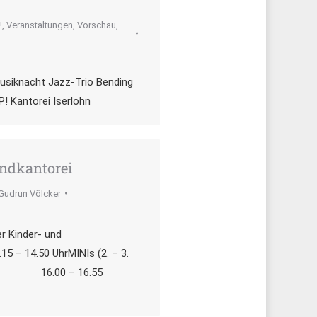
!
,
Veranstaltungen
,
Vorschau
,
Musiknacht Jazz-Trio Bending
! Kantorei Iserlohn
endkantorei
Gudrun Völcker
r Kinder- und
15 – 14.50 UhrMINIs (2. – 3.
e): 16.00 – 16.55