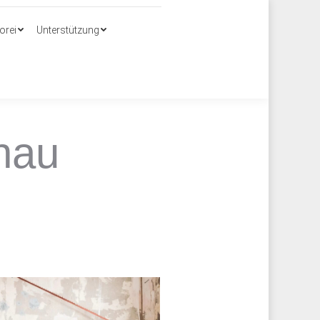
Search:
orei
Unterstützung
orei
Unterstützung
hau