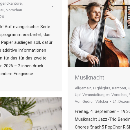
ugendkantorei
,
hau
,
Vorschau
026
k! Auf evangelischer Seite
esprogramm erarbeitet, das
 Papier ausliegen soll, dafür
additive Informationen
en für das für das zweite
r: 2026 – 2 innen druck
ondere Ereignisse
Musiknacht
Allgemein
,
Highlights
,
Kantorei
,
K
Up!
,
Veranstaltungen
,
Vorschau
,
Von
Gudrun Völcker
21. Dezem
Freitag, 4. September – 19.3
Musiknacht Jazz-Trio Bendi
Chores 5nach5 PopChor RiSE