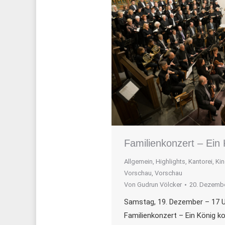
Familienkonzert – Ein
Allgemein
,
Highlights
,
Kantorei
,
Kin
Vorschau
,
Vorschau
Von
Gudrun Völcker
20. Dezemb
Samstag, 19. Dezember – 17 U
Familienkonzert – Ein König 