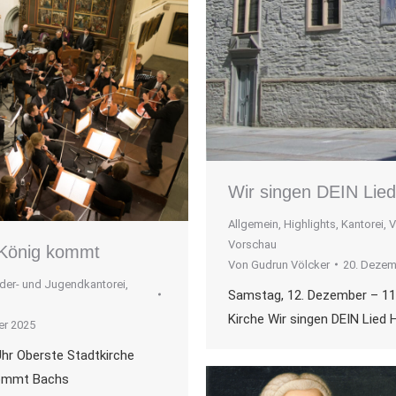
Wir singen DEIN Lied
Allgemein
,
Highlights
,
Kantorei
,
V
Vorschau
 König kommt
Von
Gudrun Völcker
20. Dezem
der- und Jugendkantorei
,
Samstag, 12. Dezember – 11
Kirche Wir singen DEIN Lied
er 2025
hr Oberste Stadtkirche
kommt Bachs