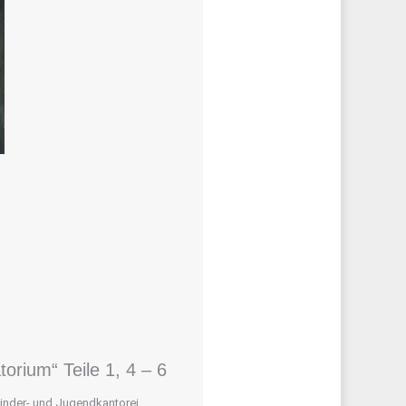
orium“ Teile 1, 4 – 6
inder- und Jugendkantorei
,