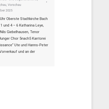
chau
,
Vorschau
ber 2025
Uhr Oberste Stadtkirche Bach
1 und 4 – 6 Katharina Leye,
 Nils Giebelhausen, Tenor
Junger Chor 5nach5 Kantorei
uissance“ Ute und Hanns-Peter
 Vorverkauf und an der
Impressum
Datenschutz