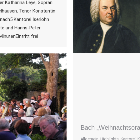
er Katharina Leye, Sopran
belhausen, Tenor Konstantin
nach5 Kantorei Iserlohn
Ute und Hanns-Peter
MinutenEintritt frei
Bach „Weihnachtsorat
Allgemein
,
Highlights
,
Kantorei
,
K