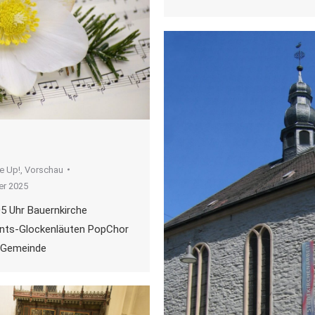
e Up!
,
Vorschau
er 2025
5 Uhr Bauernkirche
nts-Glockenläuten PopChor
d Gemeinde