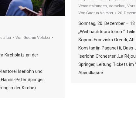
Veranstaltungen
,
Vorschau
,
Vors
Von
Gudrun Völcker
20. Dezem
Sonntag, 20. Dezember – 18 
„Weihnachtsoratorium“ Teile 
rschau
Von
Gudrun Völcker
Sopran Franziska Orendi, Alt
Konstantin Paganetti, Bass 
r Kirchplatz an der
Iserlohn Orchester „La Réjo
Springer, Leitung Tickets im
Kantorei Iserlohn und
Abendkasse
 Hanns-Peter Springer,
rung in der Kirche)