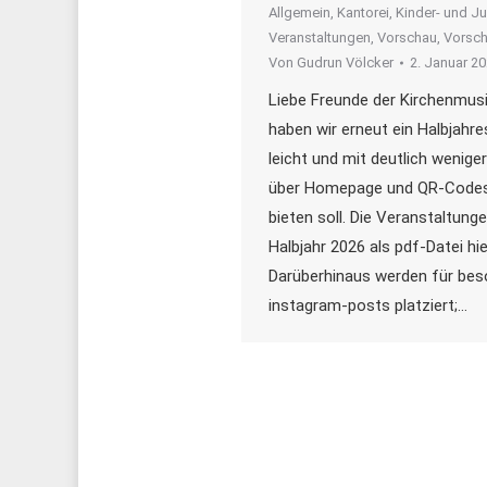
Allgemein
,
Kantorei
,
Kinder- und J
Veranstaltungen
,
Vorschau
,
Vorsc
Von
Gudrun Völcker
2. Januar 2
Liebe Freunde der Kirchenmusi
haben wir erneut ein Halbjahr
leicht und mit deutlich weniger
über Homepage und QR-Codes 
bieten soll. Die Veranstaltung
Halbjahr 2026 als pdf-Datei hie
Darüberhinaus werden für bes
instagram-posts platziert;…