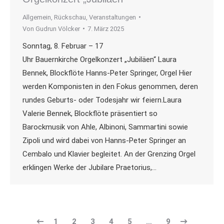
Allgemein
,
Rückschau
,
Veranstaltungen
Von
Gudrun Völcker
7. März 2025
Sonntag, 8. Februar – 17
Uhr Bauernkirche Orgelkonzert „Jubiläen“ Laura
Bennek, Blockflöte Hanns-Peter Springer, Orgel Hier
werden Komponisten in den Fokus genommen, deren
rundes Geburts- oder Todesjahr wir feiern.Laura
Valerie Bennek, Blockflöte präsentiert so
Barockmusik von Ahle, Albinoni, Sammartini sowie
Zipoli und wird dabei von Hanns-Peter Springer an
Cembalo und Klavier begleitet. An der Grenzing Orgel
erklingen Werke der Jubilare Praetorius,…
1
2
3
4
5
…
9