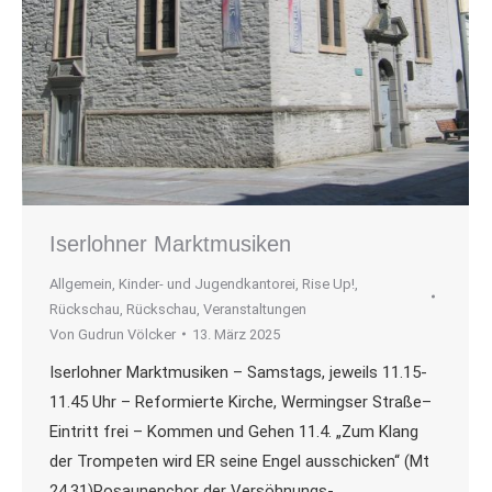
Iserlohner Marktmusiken
Allgemein
,
Kinder- und Jugendkantorei
,
Rise Up!
,
Rückschau
,
Rückschau
,
Veranstaltungen
Von
Gudrun Völcker
13. März 2025
Iserlohner Marktmusiken – Samstags, jeweils 11.15-
11.45 Uhr – Reformierte Kirche, Wermingser Straße–
Eintritt frei – Kommen und Gehen 11.4. „Zum Klang
der Trompeten wird ER seine Engel ausschicken“ (Mt
24,31)Posaunenchor der Versöhnungs-