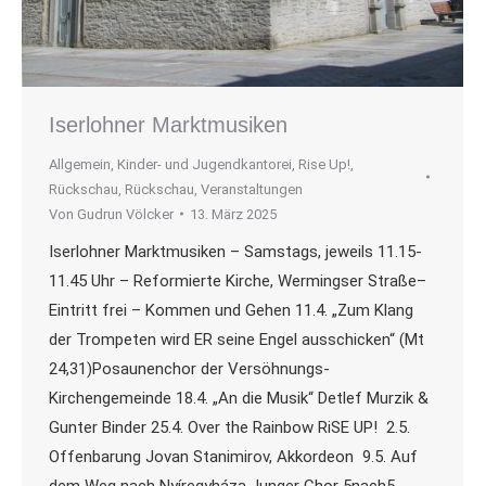
Iserlohner Marktmusiken
Allgemein
,
Kinder- und Jugendkantorei
,
Rise Up!
,
Rückschau
,
Rückschau
,
Veranstaltungen
Von
Gudrun Völcker
13. März 2025
Iserlohner Marktmusiken – Samstags, jeweils 11.15-
11.45 Uhr – Reformierte Kirche, Wermingser Straße–
Eintritt frei – Kommen und Gehen 11.4. „Zum Klang
der Trompeten wird ER seine Engel ausschicken“ (Mt
24,31)Posaunenchor der Versöhnungs-
Kirchengemeinde 18.4. „An die Musik“ Detlef Murzik &
Gunter Binder 25.4. Over the Rainbow RiSE UP! 2.5.
Offenbarung Jovan Stanimirov, Akkordeon 9.5. Auf
dem Weg nach Nyíregyháza Junger Chor 5nach5…