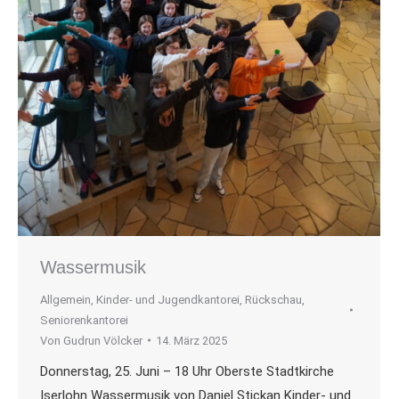
Wassermusik
Allgemein
,
Kinder- und Jugendkantorei
,
Rückschau
,
Seniorenkantorei
Von
Gudrun Völcker
14. März 2025
Donnerstag, 25. Juni – 18 Uhr Oberste Stadtkirche
Iserlohn Wassermusik von Daniel Stickan Kinder- und