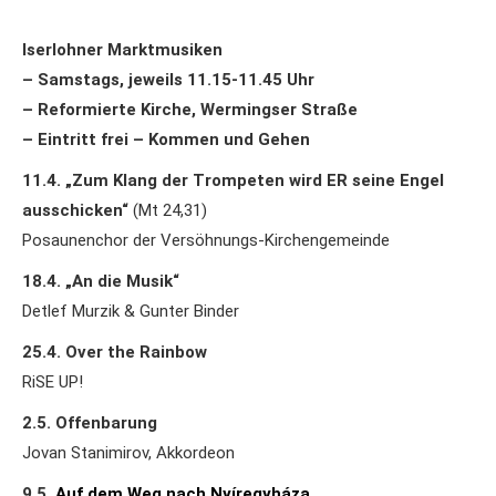
Iserlohner Marktmusiken
– Samstags, j
eweils 11.15-11.45 Uhr
– Reformierte Kirche, Wermingser Straße
– Eintritt frei – Kommen und Gehen
11.4. „Zum Klang der Trompeten wird ER seine Engel
ausschicken“
(Mt 24,31)
Posaunenchor der Versöhnungs-Kirchengemeinde
18.4. „
An die Musik“
Detlef Murzik & Gunter Binder
25.4. Over the Rainbow
RiSE UP!
2.5. Offenbarung
Jovan Stanimirov, Akkordeon
9.5.
Auf dem Weg nach Nyíregyháza