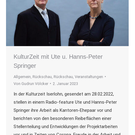
KulturZeit mit Ute u. Hanns-Peter
Springer
Allgemein
,
Rückschau
,
Rückschau
,
Veranstaltungen
Von
Gudrun Völcker
2. Januar 2023
In der Kulturzeit Iserlohn, gesendet am 28.02.2022,
stellen in einem Radio-feature Ute und Hanns-Peter
Springer ihre Arbeit als Kantoren-Ehepaar vor und
berichten von den besonderen Reibeflächen einer
Stellenteilung und Entwicklungen der Projektarbeiten
vor und in Zeiten von Corona. Freude in der Arbeit und