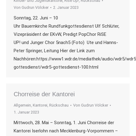
Kinder- und Jugendkantorei
,
Rise Up!
,
Rückschau
Von
Gudrun Völcker
2. Januar 2023
Sonntag, 22. Juni – 10
Uhr Bauernkirche Rundfunkgottesdienst Ulf Schlüter,
Vizepräsident der EKvW, Predigt PopChor RiSE
UP! und Junger Chor 5nach5 (Foto) Ute und Hanns-
Peter Springer, Leitung Hier der Link zum
Nachhören:https://www1.wdr.de/mediathek/audio/wdr5/wdr5
gottesdienst/wdr5-gottesdienst-100.html
Chorreise der Kantorei
Allgemein
,
Kantorei
,
Rückschau
Von
Gudrun Völcker
1. Januar 2023
Mittwoch, 28. Mai – Sonntag, 1. Juni Chorreise der
Kantorei Iserlohn nach Mecklenburg-Vorpommern –