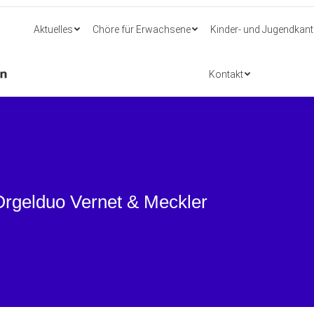
Aktuelles
Chöre für Erwachsene
Kinder- und Jugendkant
Aktuelles
Chöre für Erwachsene
Kinder- und Jugendkant
Kontakt
Kontakt
Orgelduo Vernet & Meckler