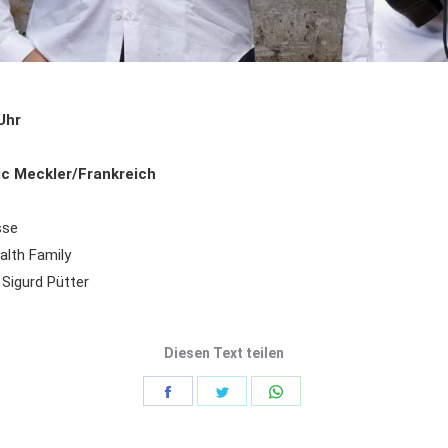
Uhr
ic Meckler/Frankreich
sse
alth Family
 Sigurd Pütter
Diesen Text teilen
Share
Share
Share
on
on
on