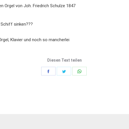
n Orgel von Joh. Friedrich Schulze 1847
 Schiff sinken???
rgel, Klavier und noch so mancherlei
Diesen Text teilen
Share
Share
Share
on
on
on
Facebook
Twitter
WhatsApp