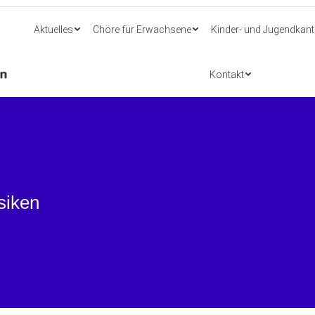
Aktuelles
Chöre für Erwachsene
Kinder- und Jugendkant
Aktuelles
Chöre für Erwachsene
Kinder- und Jugendkant
Kontakt
Kontakt
siken