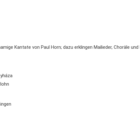
d
mige Kantate von Paul Horn; dazu erklingen Mailieder, Choräle und
egyháza
rlohn
ssingen